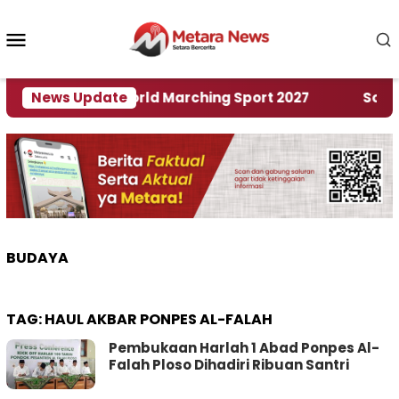
Loncat
ke
Menu
konten
Mobile
uan Rumah World Marching Sport 2027
News Update
‎Soal Ren
BUDAYA
TAG:
HAUL AKBAR PONPES AL-FALAH
Pembukaan Harlah 1 Abad Ponpes Al-
Falah Ploso Dihadiri Ribuan Santri