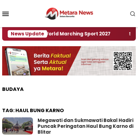
Loncat
ke
Menu
konten
Mobile
Tuan Rumah World Marching Sport 2027
News Update
‎Soal Re
BUDAYA
TAG:
HAUL BUNG KARNO
Megawati dan Sukmawati Bakal Hadiri
Puncak Peringatan Haul Bung Karno di
Blitar