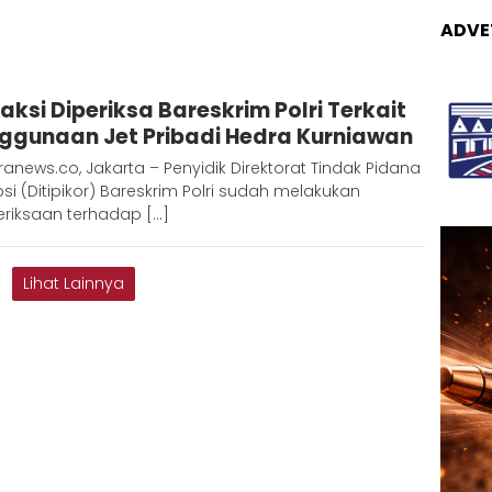
ADVE
Admin
Saksi Diperiksa Bareskrim Polri Terkait
Metaranews
ggunaan Jet Pribadi Hedra Kurniawan
anews.co, Jakarta – Penyidik Direktorat Tindak Pidana
si (Ditipikor) Bareskrim Polri sudah melakukan
riksaan terhadap […]
Lihat Lainnya