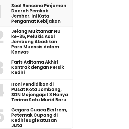
1
‎Soal Rencana Pinjaman
Daerah Pemkab
Jember, Ini Kata
Pengamat Kebijakan ‎
2
Jelang Muktamar NU
ke-35, Pelukis Asal
Jombang Abadikan
Para Muassis dalam
Kanvas
3
Faris Aditama Akhiri
Kontrak dengan Persik
Kediri
4
Ironi Pendidikan di
Pusat Kota Jombang,
SDN Mojongapit 3 Hanya
Terima Satu Murid Baru
5
‎Gegara Cuaca Ekstrem,
Peternak Cupang di
Kediri Rugi Ratusan
Juta