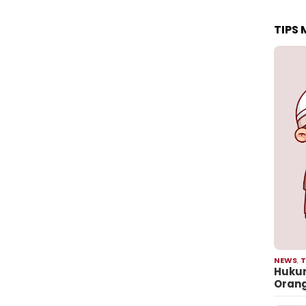
TIPS
NEWS
,
T
Hukum
Oran