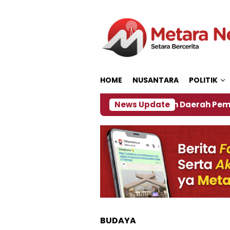
Loncat
ke
konten
HOME
NUSANTARA
POLITIK
27
‎Soal Rencana Pinjaman Daerah Pemkab Jember
News Update
BUDAYA