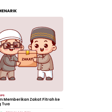
 MENARIK
IPS
 Memberikan Zakat Fitrah ke
g Tua