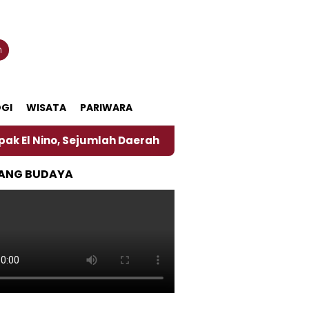
n
GI
WISATA
PARIWARA
 Sejumlah Daerah di Jember Alami Krisi Air
Harga
ANG BUDAYA