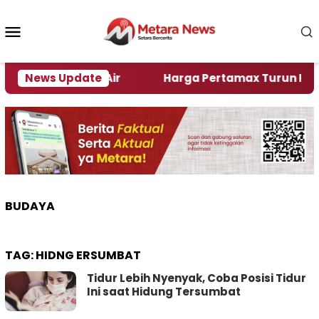
Loncat
ke
Menu
konten
Mobile
 Alami Krisi Air
News Update
Harga Pertamax Turun Per Hari I
BUDAYA
TAG:
HIDNG ERSUMBAT
Tidur Lebih Nyenyak, Coba Posisi Tidur
Ini saat Hidung Tersumbat