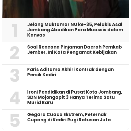
1
Jelang Muktamar NU ke-35, Pelukis Asal
Jombang Abadikan Para Muassis dalam
Kanvas
2
‎Soal Rencana Pinjaman Daerah Pemkab
Jember, Ini Kata Pengamat Kebijakan ‎
3
Faris Aditama Akhiri Kontrak dengan
Persik Kediri
4
Ironi Pendidikan di Pusat Kota Jombang,
SDN Mojongapit 3 Hanya Terima Satu
Murid Baru
5
‎Gegara Cuaca Ekstrem, Peternak
Cupang di Kediri Rugi Ratusan Juta