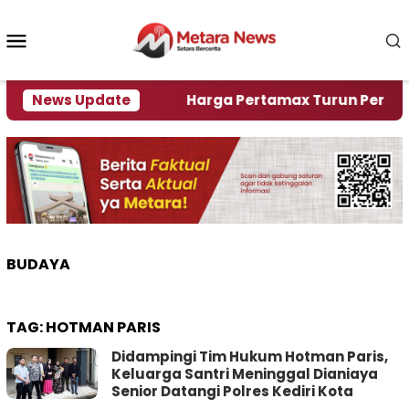
Loncat
ke
Menu
konten
Mobile
ami Krisi Air
News Update
Harga Pertamax Turun Per Hari Ini,
BUDAYA
TAG:
HOTMAN PARIS
Didampingi Tim Hukum Hotman Paris,
Keluarga Santri Meninggal Dianiaya
Senior Datangi Polres Kediri Kota