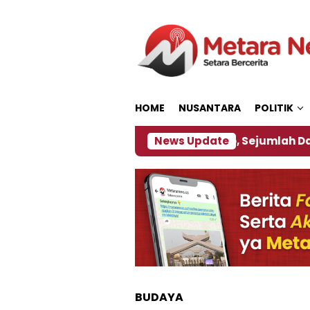
Loncat
ke
konten
HOME
NUSANTARA
POLITIK
bijakan ‎
Dampak El Nino, Sejumlah Daerah di Jem
News Update
BUDAYA