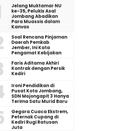
1
Jelang Muktamar NU
ke-35, Pelukis Asal
Jombang Abadikan
Para Muassis dalam
Kanvas
2
‎Soal Rencana Pinjaman
Daerah Pemkab
Jember, Ini Kata
Pengamat Kebijakan ‎
3
Faris Aditama Akhiri
Kontrak dengan Persik
Kediri
4
Ironi Pendidikan di
Pusat Kota Jombang,
SDN Mojongapit 3 Hanya
Terima Satu Murid Baru
5
‎Gegara Cuaca Ekstrem,
Peternak Cupang di
Kediri Rugi Ratusan
Juta