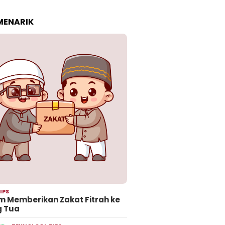
 MENARIK
IPS
 Memberikan Zakat Fitrah ke
g Tua