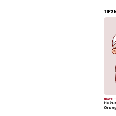
TIPS
NEWS
,
T
Hukum
Oran