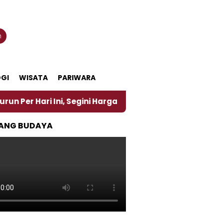
n
GI
WISATA
PARIWARA
i Ini, Segini Harganya
‎Nasirun Maestro Lukis Pe
ANG BUDAYA