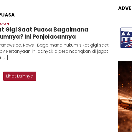
ADVE
 PUASA
HATAN
Adinda
at Gigi Saat Puasa Bagaimana
D
umnya? Ini Penjelasannya
ranews.co, News- Bagaimana hukum sikat gigi saat
a? Pertanyaan ini banyak diperbincangkan di jagat
 […]
Lihat Lainnya