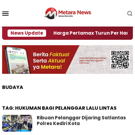
Loncat
ke
Menu
konten
Mobile
Krisi Air
News Update
Harga Pertamax Turun Per Hari Ini, Seg
BUDAYA
TAG:
HUKUMAN BAGI PELANGGAR LALU LINTAS
Ribuan Pelanggar Dijaring Satlantas
Polres Kediri Kota