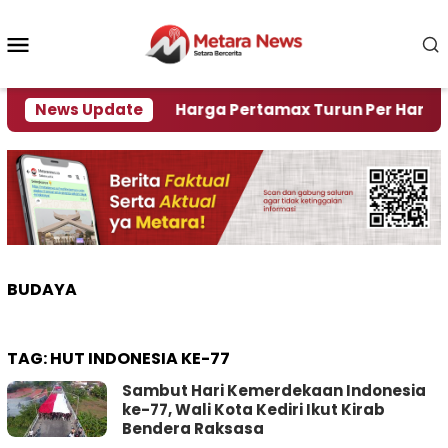
Loncat
ke
Menu
konten
Mobile
Krisi Air
News Update
Harga Pertamax Turun Per Hari Ini, Seg
BUDAYA
TAG:
HUT INDONESIA KE-77
Sambut Hari Kemerdekaan Indonesia
ke-77, Wali Kota Kediri Ikut Kirab
Bendera Raksasa