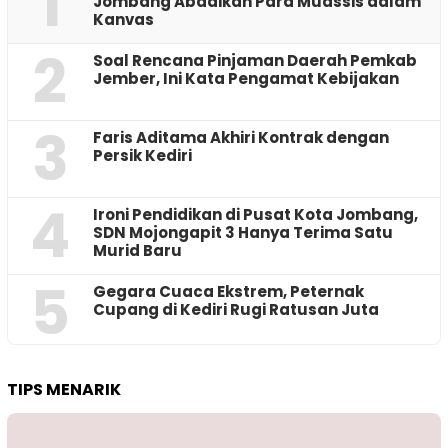
1
Jombang Abadikan Para Muassis dalam
Kanvas
2
‎Soal Rencana Pinjaman Daerah Pemkab
Jember, Ini Kata Pengamat Kebijakan ‎
3
Faris Aditama Akhiri Kontrak dengan
Persik Kediri
4
Ironi Pendidikan di Pusat Kota Jombang,
SDN Mojongapit 3 Hanya Terima Satu
Murid Baru
5
‎Gegara Cuaca Ekstrem, Peternak
Cupang di Kediri Rugi Ratusan Juta
TIPS MENARIK