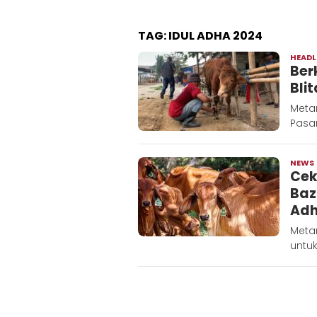
TAG:
IDUL ADHA 2024
HEADL
Ber
Blit
Metar
Pasar
NEWS
Cek
Baz
Adh
Meta
untuk