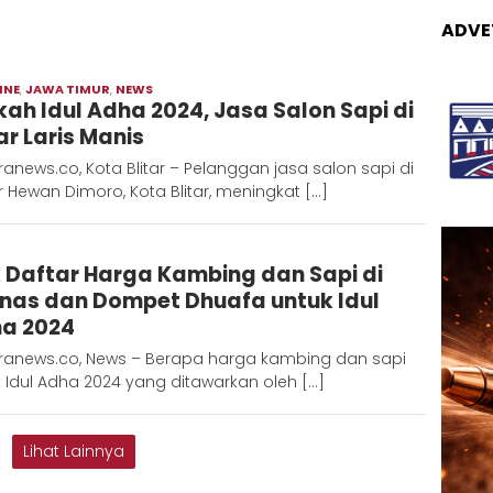
ADVE
INE
,
JAWA TIMUR
,
NEWS
Moch
kah Idul Adha 2024, Jasa Salon Sapi di
Hadi
ar Laris Manis
anews.co, Kota Blitar – Pelanggan jasa salon sapi di
 Hewan Dimoro, Kota Blitar, meningkat […]
Adinda
 Daftar Harga Kambing dan Sapi di
D
nas dan Dompet Dhuafa untuk Idul
a 2024
ranews.co, News – Berapa harga kambing dan sapi
 Idul Adha 2024 yang ditawarkan oleh […]
Lihat Lainnya