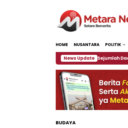
Loncat
ke
konten
HOME
NUSANTARA
POLITIK
ebijakan ‎
Dampak El Nino, Sejumlah Daerah di J
News Update
BUDAYA