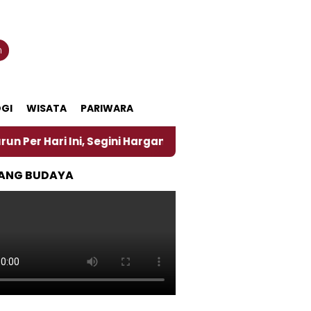
n
GI
WISATA
PARIWARA
ari Ini, Segini Harganya
‎Nasirun Maestro Lukis 
ANG BUDAYA