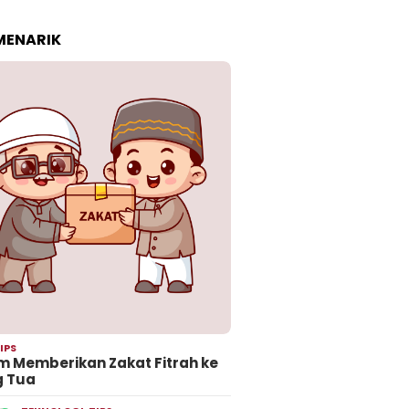
 MENARIK
IPS
 Memberikan Zakat Fitrah ke
g Tua