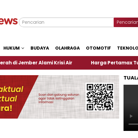
Pencaria
HUKUM
BUDAYA
OLAHRAGA
OTOMOTIF
TEKNOLO
er Alami Krisi Air
Harga Pertamax Turun Per Hari
TUAL