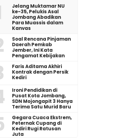
1
Jelang Muktamar NU
ke-35, Pelukis Asal
Jombang Abadikan
Para Muassis dalam
Kanvas
2
‎Soal Rencana Pinjaman
Daerah Pemkab
Jember, Ini Kata
Pengamat Kebijakan ‎
3
Faris Aditama Akhiri
Kontrak dengan Persik
Kediri
4
Ironi Pendidikan di
Pusat Kota Jombang,
SDN Mojongapit 3 Hanya
Terima Satu Murid Baru
5
‎Gegara Cuaca Ekstrem,
Peternak Cupang di
Kediri Rugi Ratusan
Juta