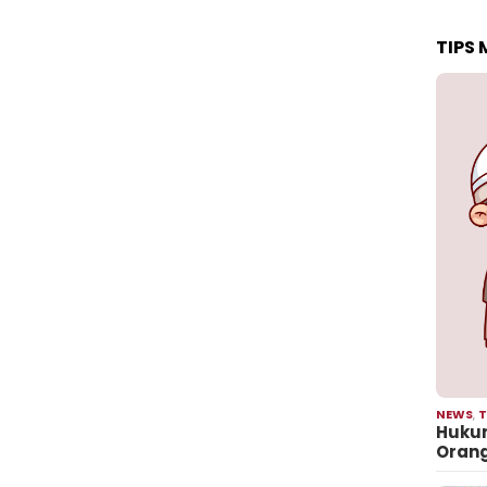
TIPS
NEWS
,
T
Hukum
Oran