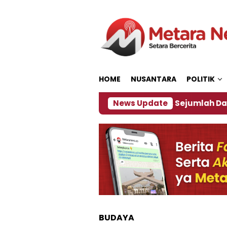
Loncat
ke
konten
HOME
NUSANTARA
POLITIK
ijakan ‎
Dampak El Nino, Sejumlah Daerah di Jemb
News Update
BUDAYA