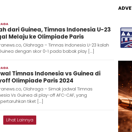
ADVE
RAGA
Adinda
ah dari Guinea, Timnas Indonesia U-23
D
al Melaju ke Olimpiade Paris
ranews.co, Olahraga – Timnas Indonesia U-23 kalah
 Guinea dengan skor 0-1 pada babak play […]
RAGA
Adinda
wal Timnas Indonesia vs Guinea di
D
yoff Olimpiade Paris 2024
ranews.co, Olahraga – Simak jadwal Timnas
esia Vs Guinea di play-off AFC-CAF, yang
ertaruhkan tiket […]
Lihat Lainnya