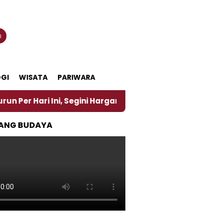
n
GI
WISATA
PARIWARA
 Ini, Segini Harganya
‎Nasirun Maestro Lukis Pem
ANG BUDAYA