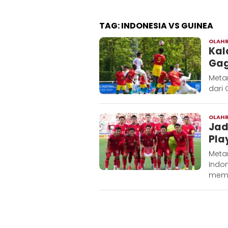
TAG:
INDONESIA VS GUINEA
OLAH
Kal
Gag
Meta
dari
OLAH
Jad
Pla
Meta
Indon
memp