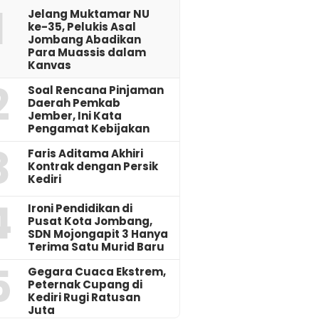
1
Jelang Muktamar NU
ke-35, Pelukis Asal
Jombang Abadikan
Para Muassis dalam
Kanvas
2
‎Soal Rencana Pinjaman
Daerah Pemkab
Jember, Ini Kata
Pengamat Kebijakan ‎
3
Faris Aditama Akhiri
Kontrak dengan Persik
Kediri
4
Ironi Pendidikan di
Pusat Kota Jombang,
SDN Mojongapit 3 Hanya
Terima Satu Murid Baru
5
‎Gegara Cuaca Ekstrem,
Peternak Cupang di
Kediri Rugi Ratusan
Juta