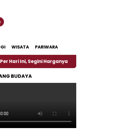
n
GI
WISATA
PARIWARA
 Segini Harganya
‎Nasirun Maestro Lukis Pemadu T
ANG BUDAYA