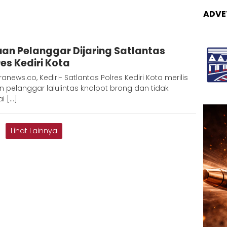
ADVE
Admin
uan Pelanggar Dijaring Satlantas
Metaranews
res Kediri Kota
anews.co, Kediri- Satlantas Polres Kediri Kota merilis
n pelanggar lalulintas knalpot brong dan tidak
i […]
Lihat Lainnya