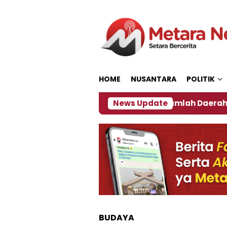
Loncat
ke
konten
HOME
NUSANTARA
POLITIK
n ‎
Dampak El Nino, Sejumlah Daerah di Jember Al
News Update
BUDAYA