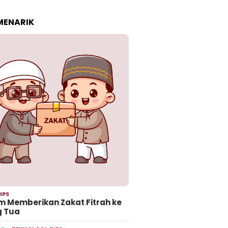
 MENARIK
IPS
 Memberikan Zakat Fitrah ke
g Tua