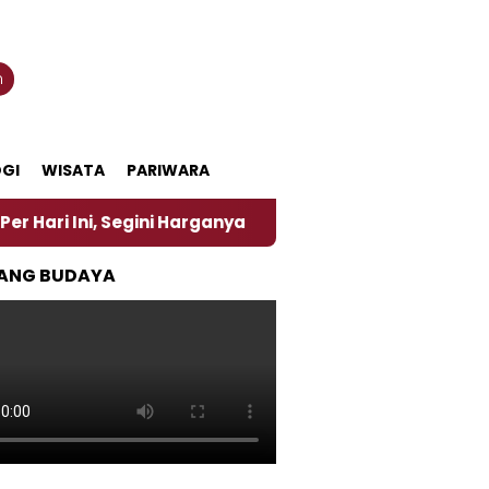
n
GI
WISATA
PARIWARA
 Segini Harganya
‎Nasirun Maestro Lukis Pemadu T
ANG BUDAYA