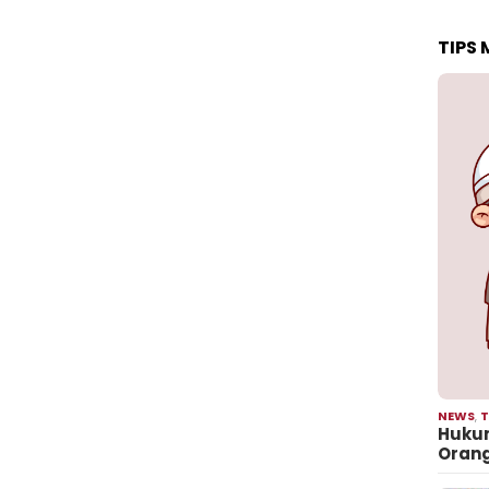
TIPS
NEWS
,
T
Hukum
Oran