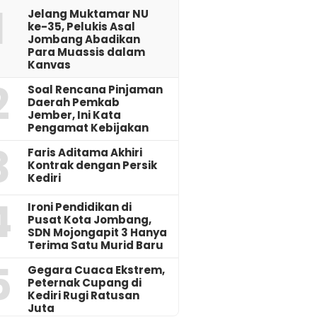
1
Jelang Muktamar NU
ke-35, Pelukis Asal
Jombang Abadikan
Para Muassis dalam
Kanvas
2
‎Soal Rencana Pinjaman
Daerah Pemkab
Jember, Ini Kata
Pengamat Kebijakan ‎
3
Faris Aditama Akhiri
Kontrak dengan Persik
Kediri
4
Ironi Pendidikan di
Pusat Kota Jombang,
SDN Mojongapit 3 Hanya
Terima Satu Murid Baru
5
‎Gegara Cuaca Ekstrem,
Peternak Cupang di
Kediri Rugi Ratusan
Juta