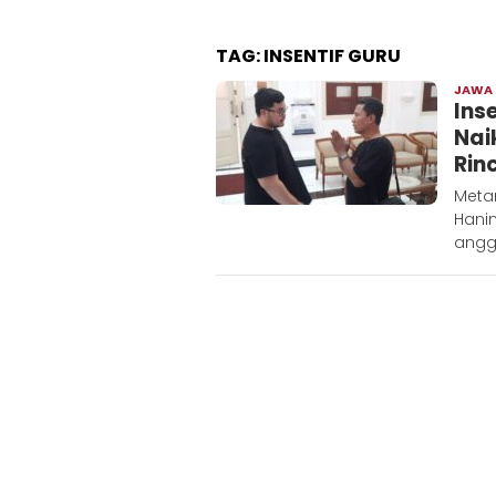
TAG:
INSENTIF GURU
JAWA
Ins
Nai
Rin
Metar
Hani
angga