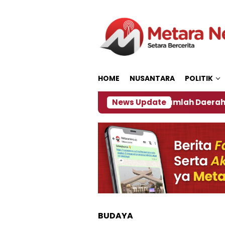
Loncat
ke
konten
HOME
NUSANTARA
POLITIK
n ‎
Dampak El Nino, Sejumlah Daerah di Jember Al
News Update
BUDAYA