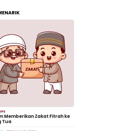
 MENARIK
IPS
 Memberikan Zakat Fitrah ke
g Tua