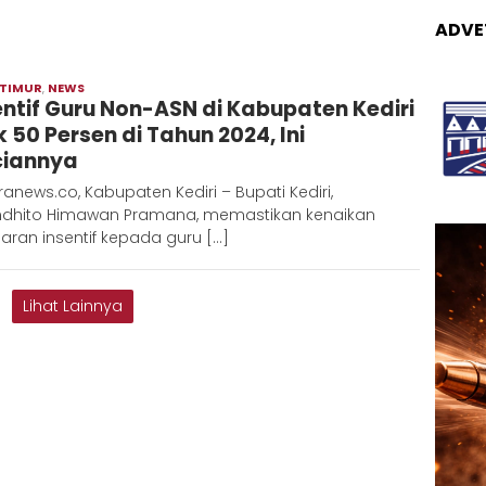
ADVE
 TIMUR
,
NEWS
Moch
entif Guru Non-ASN di Kabupaten Kediri
Hadi
k 50 Persen di Tahun 2024, Ini
ciannya
anews.co, Kabupaten Kediri – Bupati Kediri,
ndhito Himawan Pramana, memastikan kenaikan
ran insentif kepada guru […]
Lihat Lainnya