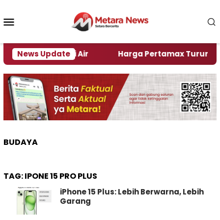
Loncat
ke
Menu
konten
Mobile
r Alami Krisi Air
News Update
Harga Pertamax Turun Per Hari 
BUDAYA
TAG:
IPONE 15 PRO PLUS
iPhone 15 Plus: Lebih Berwarna, Lebih
Garang