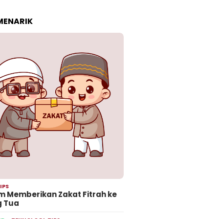
 MENARIK
IPS
 Memberikan Zakat Fitrah ke
g Tua