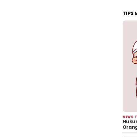
TIPS
NEWS
,
T
Hukum
Oran