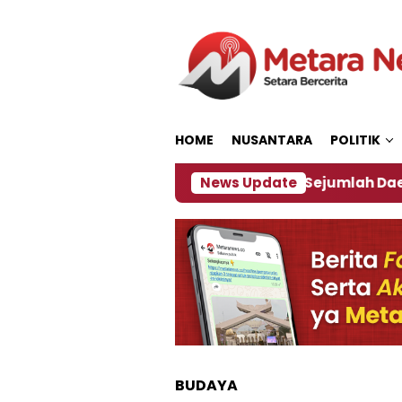
Loncat
ke
konten
HOME
NUSANTARA
POLITIK
akan ‎
Dampak El Nino, Sejumlah Daerah di Jember
News Update
BUDAYA