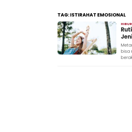
TAG:
ISTIRAHAT EMOSIONAL
HIBU
Rut
Jen
Metar
bisa
berak