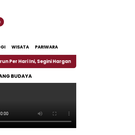
n
GI
WISATA
PARIWARA
ni, Segini Harganya
‎Nasirun Maestro Lukis Pemad
ANG BUDAYA