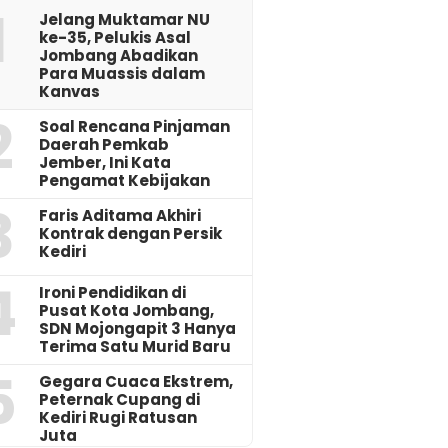
1
Jelang Muktamar NU
ke-35, Pelukis Asal
Jombang Abadikan
Para Muassis dalam
Kanvas
2
‎Soal Rencana Pinjaman
Daerah Pemkab
Jember, Ini Kata
Pengamat Kebijakan ‎
3
Faris Aditama Akhiri
Kontrak dengan Persik
Kediri
4
Ironi Pendidikan di
Pusat Kota Jombang,
SDN Mojongapit 3 Hanya
Terima Satu Murid Baru
5
‎Gegara Cuaca Ekstrem,
Peternak Cupang di
Kediri Rugi Ratusan
Juta