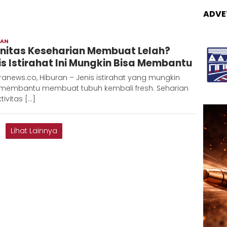
ADVE
RAN
Redaksi
initas Keseharian Membuat Lelah?
Metara
is Istirahat Ini Mungkin Bisa Membantu
anews.co, Hiburan – Jenis istirahat yang mungkin
 membantu membuat tubuh kembali fresh. Seharian
tivitas […]
Lihat Lainnya