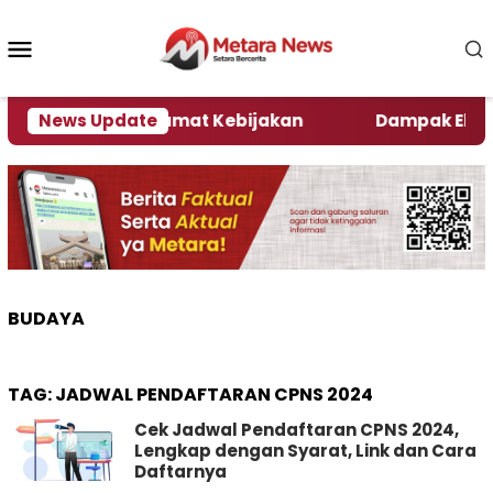
Loncat
ke
Menu
konten
Mobile
Ini Kata Pengamat Kebijakan ‎
News Update
Dampak El Nino, S
BUDAYA
TAG:
JADWAL PENDAFTARAN CPNS 2024
Cek Jadwal Pendaftaran CPNS 2024,
Lengkap dengan Syarat, Link dan Cara
Daftarnya