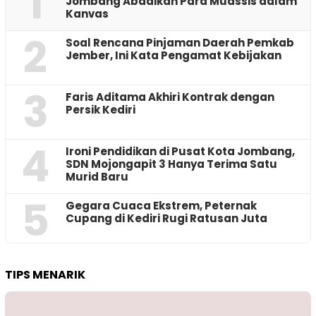
1
Jombang Abadikan Para Muassis dalam
Kanvas
2
‎Soal Rencana Pinjaman Daerah Pemkab
Jember, Ini Kata Pengamat Kebijakan ‎
3
Faris Aditama Akhiri Kontrak dengan
Persik Kediri
4
Ironi Pendidikan di Pusat Kota Jombang,
SDN Mojongapit 3 Hanya Terima Satu
Murid Baru
5
‎Gegara Cuaca Ekstrem, Peternak
Cupang di Kediri Rugi Ratusan Juta
TIPS MENARIK