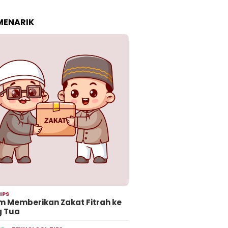
 MENARIK
IPS
 Memberikan Zakat Fitrah ke
g Tua