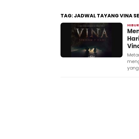
TAG:
JADWAL TAYANG VINA SE
HIBU
Men
Har
Vin
Metar
meng
yang