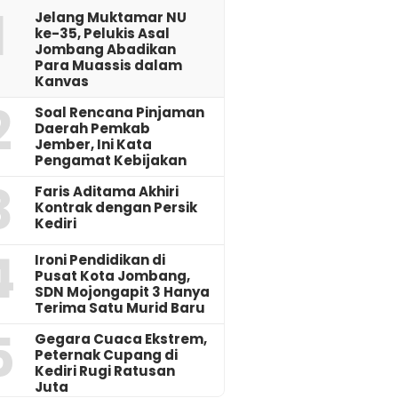
1
Jelang Muktamar NU
ke-35, Pelukis Asal
Jombang Abadikan
Para Muassis dalam
Kanvas
2
‎Soal Rencana Pinjaman
Daerah Pemkab
Jember, Ini Kata
Pengamat Kebijakan ‎
3
Faris Aditama Akhiri
Kontrak dengan Persik
Kediri
4
Ironi Pendidikan di
Pusat Kota Jombang,
SDN Mojongapit 3 Hanya
Terima Satu Murid Baru
5
‎Gegara Cuaca Ekstrem,
Peternak Cupang di
Kediri Rugi Ratusan
Juta