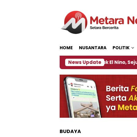
Loncat
ke
konten
HOME
NUSANTARA
POLITIK
gamat Kebijakan ‎
Dampak El Nino, Sejumlah Daera
News Update
BUDAYA