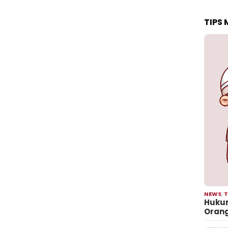
TIPS
NEWS
,
T
Hukum
Oran