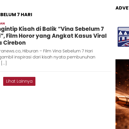
ADVE
BELUM 7 HARI
RAN
Adinda
gintip Kisah di Balik “Vina Sebelum 7
D
i”, Film Horor yang Angkat Kasus Viral
a Cirebon
anews.co, Hiburan – Film Vina Sebelum 7 Hari
ambil inspirasi dari kisah nyata pembunuhan
 […]
Lihat Lainnya