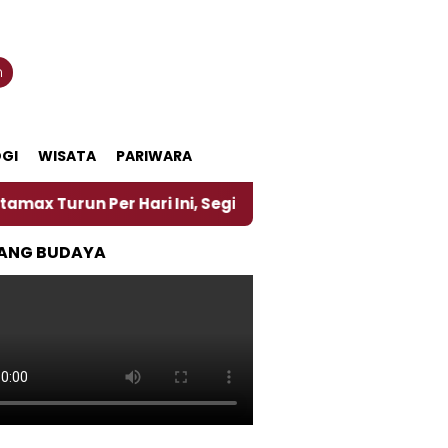
n
GI
WISATA
PARIWARA
 Per Hari Ini, Segini Harganya
‎Nasirun Maestro 
ANG BUDAYA