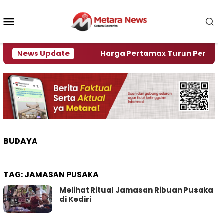
Loncat
ke
Menu
konten
Mobile
mi Krisi Air
News Update
Harga Pertamax Turun Per Hari Ini, 
BUDAYA
TAG:
JAMASAN PUSAKA
Melihat Ritual Jamasan Ribuan Pusaka
di Kediri