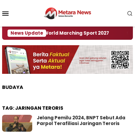
Loncat
ke
Menu
konten
Mobile
 Tuan Rumah World Marching Sport 2027
News Update
‎Soal R
BUDAYA
TAG:
JARINGAN TERORIS
Jelang Pemilu 2024, BNPT Sebut Ada
Parpol Terafiliasi Jaringan Teroris