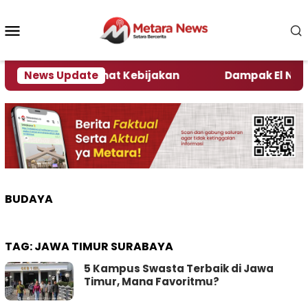
Loncat
ke
Menu
konten
Mobile
i Kata Pengamat Kebijakan ‎
News Update
Dampak El Nino, Sej
BUDAYA
TAG:
JAWA TIMUR SURABAYA
5 Kampus Swasta Terbaik di Jawa
Timur, Mana Favoritmu?