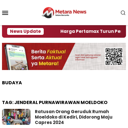
Loncat
ke
Menu
konten
Mobile
ami Krisi Air
News Update
Harga Pertamax Turun Per Hari Ini
BUDAYA
TAG:
JENDERAL PURNAWIRAWAN MOELDOKO
Ratusan Orang Geruduk Rumah
Moeldoko di Kediri, Didorong Maju
Capres 2024