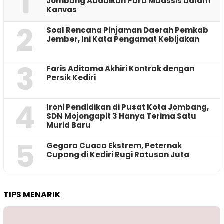
1
Jombang Abadikan Para Muassis dalam
Kanvas
2
‎Soal Rencana Pinjaman Daerah Pemkab
Jember, Ini Kata Pengamat Kebijakan ‎
3
Faris Aditama Akhiri Kontrak dengan
Persik Kediri
4
Ironi Pendidikan di Pusat Kota Jombang,
SDN Mojongapit 3 Hanya Terima Satu
Murid Baru
5
‎Gegara Cuaca Ekstrem, Peternak
Cupang di Kediri Rugi Ratusan Juta
TIPS MENARIK