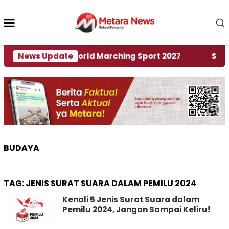
Loncat
ke
Menu
konten
Mobile
Tuan Rumah World Marching Sport 2027
News Update
‎Soal Re
BUDAYA
TAG:
JENIS SURAT SUARA DALAM PEMILU 2024
Kenali 5 Jenis Surat Suara dalam
Pemilu 2024, Jangan Sampai Keliru!