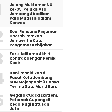
1
Jelang Muktamar NU
ke-35, Pelukis Asal
Jombang Abadikan
Para Muassis dalam
Kanvas
2
‎Soal Rencana Pinjaman
Daerah Pemkab
Jember, Ini Kata
Pengamat Kebijakan ‎
3
Faris Aditama Akhiri
Kontrak dengan Persik
Kediri
4
Ironi Pendidikan di
Pusat Kota Jombang,
SDN Mojongapit 3 Hanya
Terima Satu Murid Baru
5
‎Gegara Cuaca Ekstrem,
Peternak Cupang di
Kediri Rugi Ratusan
Juta