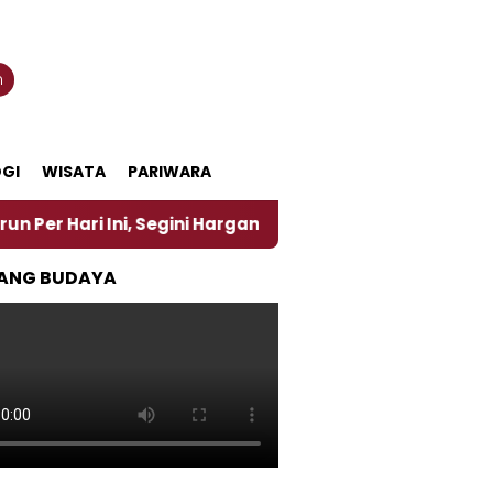
n
GI
WISATA
PARIWARA
ni, Segini Harganya
‎Nasirun Maestro Lukis Pemad
ANG BUDAYA