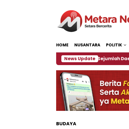
Loncat
ke
konten
HOME
NUSANTARA
POLITIK
akan ‎
Dampak El Nino, Sejumlah Daerah di Jember
News Update
BUDAYA