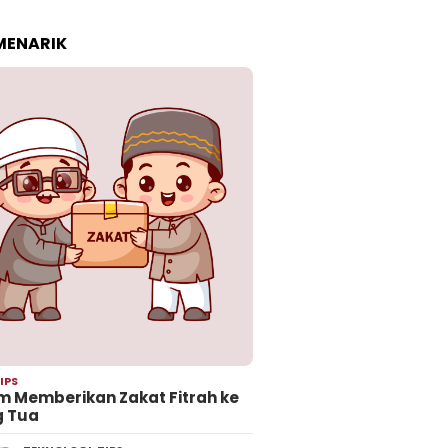
 MENARIK
IPS
 Memberikan Zakat Fitrah ke
g Tua