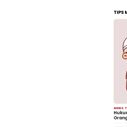
TIPS
NEWS
,
T
Hukum
Oran