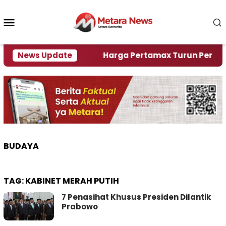
Loncat
ke
Menu
konten
Mobile
ami Krisi Air
News Update
Harga Pertamax Turun Per Hari Ini,
BUDAYA
TAG:
KABINET MERAH PUTIH
7 Penasihat Khusus Presiden Dilantik
Prabowo