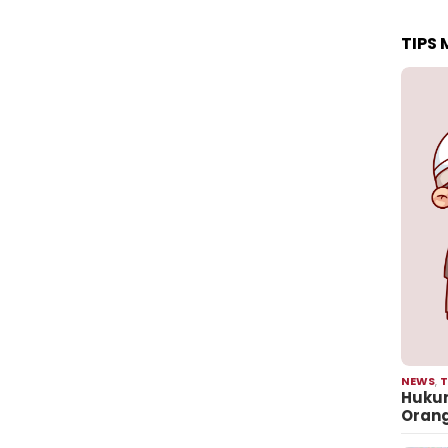
TIPS
NEWS
,
T
Hukum
Oran