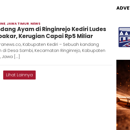
ADVE
INE
,
JAWA TIMUR
,
NEWS
Moch
dang Ayam di Ringinrejo Kediri Ludes
Hadi
bakar, Kerugian Capai Rp5 Miliar
ranews.co, Kabupaten Kediri – Sebuah kandang
 di Desa Sambi, Kecamatan Ringinrejo, Kabupaten
i, Jawa […]
Lihat Lainnya