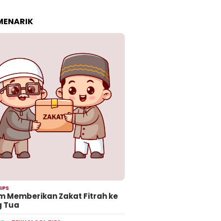
 MENARIK
IPS
 Memberikan Zakat Fitrah ke
g Tua