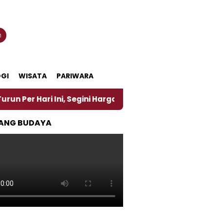
n
GI
WISATA
PARIWARA
ri Ini, Segini Harganya
‎Nasirun Maestro Lukis P
ANG BUDAYA