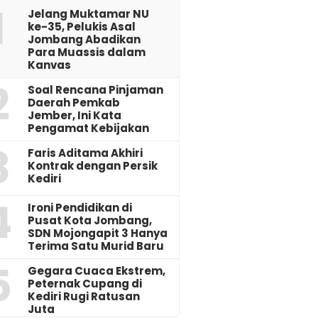
1
Jelang Muktamar NU
ke-35, Pelukis Asal
Jombang Abadikan
Para Muassis dalam
Kanvas
2
‎Soal Rencana Pinjaman
Daerah Pemkab
Jember, Ini Kata
Pengamat Kebijakan ‎
3
Faris Aditama Akhiri
Kontrak dengan Persik
Kediri
4
Ironi Pendidikan di
Pusat Kota Jombang,
SDN Mojongapit 3 Hanya
Terima Satu Murid Baru
5
‎Gegara Cuaca Ekstrem,
Peternak Cupang di
Kediri Rugi Ratusan
Juta