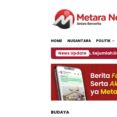
Loncat
ke
konten
HOME
NUSANTARA
POLITIK
ebijakan ‎
Dampak El Nino, Sejumlah Daerah di Je
News Update
BUDAYA