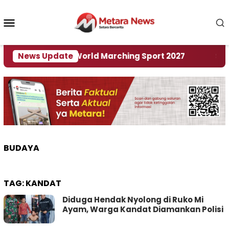
Loncat
ke
Menu
konten
Mobile
 Tuan Rumah World Marching Sport 2027
News Update
‎Soal R
BUDAYA
TAG:
KANDAT
Diduga Hendak Nyolong di Ruko Mi
Ayam, Warga Kandat Diamankan Polisi