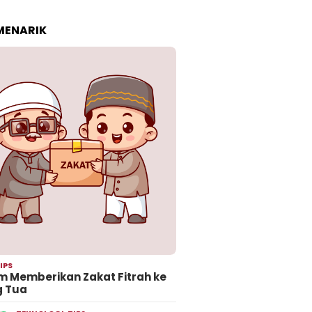
 MENARIK
IPS
 Memberikan Zakat Fitrah ke
g Tua