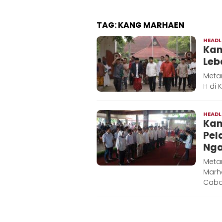
TAG:
KANG MARHAEN
HEADL
Kan
Leb
Metar
H di 
HEADL
Kan
Pel
Nga
Meta
Marh
Caba