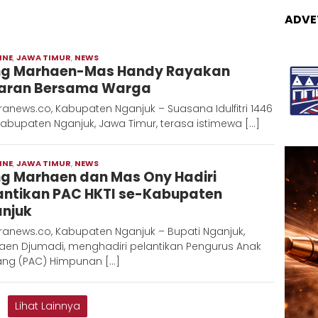
ADVE
INE
,
JAWA TIMUR
,
NEWS
Moch
g Marhaen-Mas Handy Rayakan
Hadi
aran Bersama Warga
anews.co, Kabupaten Nganjuk – Suasana Idulfitri 1446
Kabupaten Nganjuk, Jawa Timur, terasa istimewa […]
INE
,
JAWA TIMUR
,
NEWS
Moch
g Marhaen dan Mas Ony Hadiri
Hadi
antikan PAC HKTI se-Kabupaten
njuk
ranews.co, Kabupaten Nganjuk – Bupati Nganjuk,
aen Djumadi, menghadiri pelantikan Pengurus Anak
ng (PAC) Himpunan […]
Lihat Lainnya