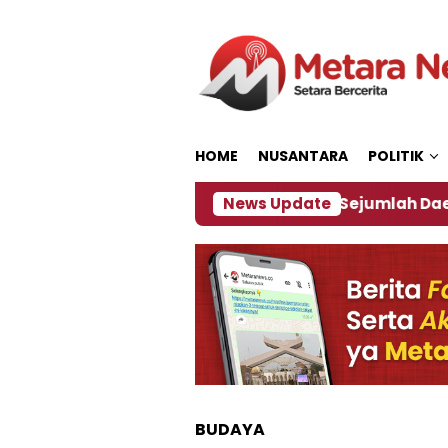
Loncat
ke
konten
HOME
NUSANTARA
POLITIK
ijakan ‎
Dampak El Nino, Sejumlah Daerah di Jemb
News Update
BUDAYA