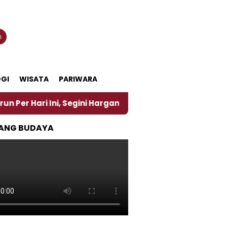
n
GI
WISATA
PARIWARA
 Ini, Segini Harganya
‎Nasirun Maestro Lukis Pem
ANG BUDAYA