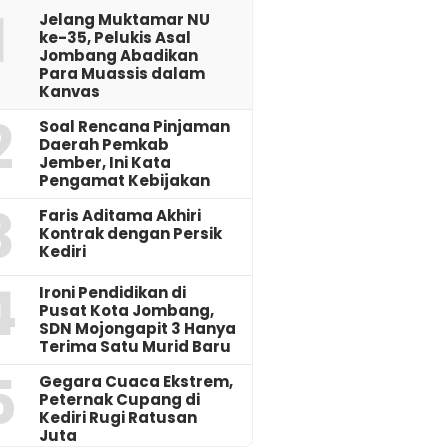
1
Jelang Muktamar NU
ke-35, Pelukis Asal
Jombang Abadikan
Para Muassis dalam
Kanvas
2
‎Soal Rencana Pinjaman
Daerah Pemkab
Jember, Ini Kata
Pengamat Kebijakan ‎
3
Faris Aditama Akhiri
Kontrak dengan Persik
Kediri
4
Ironi Pendidikan di
Pusat Kota Jombang,
SDN Mojongapit 3 Hanya
Terima Satu Murid Baru
5
‎Gegara Cuaca Ekstrem,
Peternak Cupang di
Kediri Rugi Ratusan
Juta