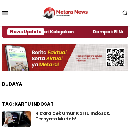
Loncat
ke
Menu
konten
Mobile
 Kata Pengamat Kebijakan ‎
News Update
Dampak El Nino, Seju
BUDAYA
TAG:
KARTU INDOSAT
4 Cara Cek Umur Kartu Indosat,
Ternyata Mudah!