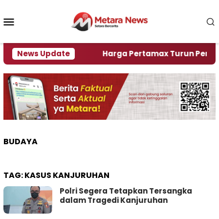
Loncat
ke
Menu
konten
Mobile
ami Krisi Air
News Update
Harga Pertamax Turun Per Hari Ini,
BUDAYA
TAG:
KASUS KANJURUHAN
Polri Segera Tetapkan Tersangka
dalam Tragedi Kanjuruhan