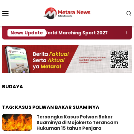
Loncat
ke
Menu
konten
Mobile
 Tuan Rumah World Marching Sport 2027
News Update
‎Soal R
BUDAYA
TAG:
KASUS POLWAN BAKAR SUAMINYA
Tersangka Kasus Polwan Bakar
Suaminya di Mojokerto Terancam
Hukuman 15 tahun Penjara