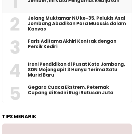
1
Jember, Ini Kata Pengamat Kebijakan ‎
2
Jelang Muktamar NU ke-35, Pelukis Asal
Jombang Abadikan Para Muassis dalam
Kanvas
3
Faris Aditama Akhiri Kontrak dengan
Persik Kediri
4
Ironi Pendidikan di Pusat Kota Jombang,
SDN Mojongapit 3 Hanya Terima Satu
Murid Baru
5
‎Gegara Cuaca Ekstrem, Peternak
Cupang di Kediri Rugi Ratusan Juta
TIPS MENARIK