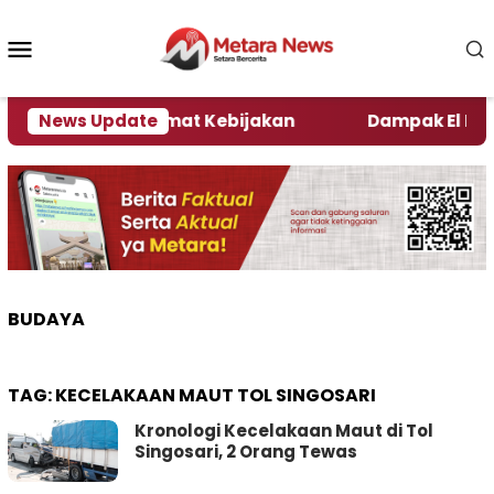
Loncat
ke
Menu
konten
Mobile
i Kata Pengamat Kebijakan ‎
News Update
Dampak El Nino, Se
BUDAYA
TAG:
KECELAKAAN MAUT TOL SINGOSARI
Kronologi Kecelakaan Maut di Tol
Singosari, 2 Orang Tewas