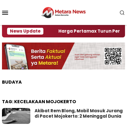
Loncat
ke
Menu
konten
Mobile
ami Krisi Air
News Update
Harga Pertamax Turun Per Hari Ini,
BUDAYA
TAG:
KECELAKAAN MOJOKERTO
Akibat Rem Blong, Mobil Masuk Jurang
di Pacet Mojokerto: 2 Meninggal Dunia