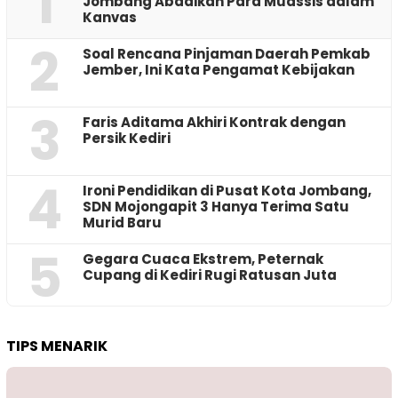
1
Jombang Abadikan Para Muassis dalam
Kanvas
2
‎Soal Rencana Pinjaman Daerah Pemkab
Jember, Ini Kata Pengamat Kebijakan ‎
3
Faris Aditama Akhiri Kontrak dengan
Persik Kediri
4
Ironi Pendidikan di Pusat Kota Jombang,
SDN Mojongapit 3 Hanya Terima Satu
Murid Baru
5
‎Gegara Cuaca Ekstrem, Peternak
Cupang di Kediri Rugi Ratusan Juta
TIPS MENARIK