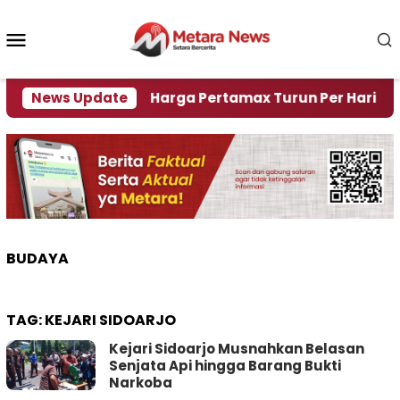
Loncat
ke
Menu
konten
Mobile
risi Air
News Update
Harga Pertamax Turun Per Hari Ini, Segi
BUDAYA
TAG:
KEJARI SIDOARJO
Kejari Sidoarjo Musnahkan Belasan
Senjata Api hingga Barang Bukti
Narkoba