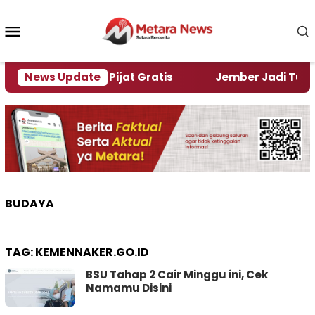
Loncat
ke
Menu
konten
Mobile
kan Kopi dan Pijat Gratis
News Update
Jember Jadi Tuan Rum
BUDAYA
TAG:
KEMENNAKER.GO.ID
BSU Tahap 2 Cair Minggu ini, Cek
Namamu Disini