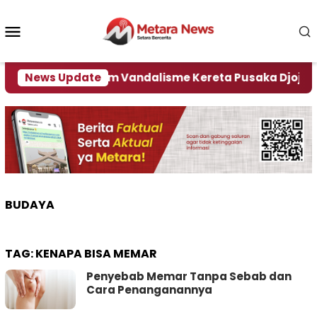
Loncat
ke
Menu
konten
Mobile
DK3 Kecam Vandalisme Kereta Pusaka Djojohadini
News Update
BUDAYA
TAG:
KENAPA BISA MEMAR
Penyebab Memar Tanpa Sebab dan
Cara Penanganannya