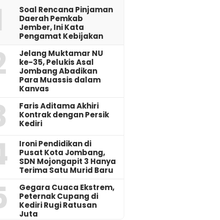
1
‎Soal Rencana Pinjaman
Daerah Pemkab
Jember, Ini Kata
Pengamat Kebijakan ‎
2
Jelang Muktamar NU
ke-35, Pelukis Asal
Jombang Abadikan
Para Muassis dalam
Kanvas
3
Faris Aditama Akhiri
Kontrak dengan Persik
Kediri
4
Ironi Pendidikan di
Pusat Kota Jombang,
SDN Mojongapit 3 Hanya
Terima Satu Murid Baru
5
‎Gegara Cuaca Ekstrem,
Peternak Cupang di
Kediri Rugi Ratusan
Juta