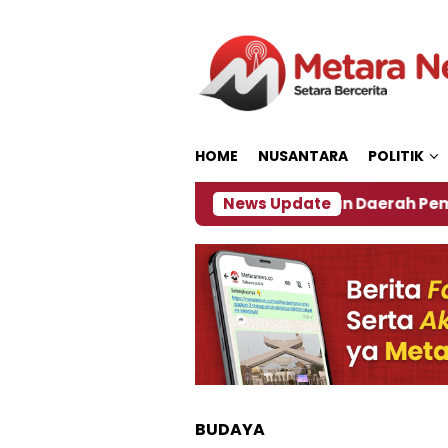
Loncat
ke
konten
HOME
NUSANTARA
POLITIK
7
‎Soal Rencana Pinjaman Daerah Pemkab Jember
News Update
BUDAYA