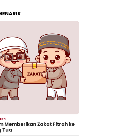
 MENARIK
IPS
 Memberikan Zakat Fitrah ke
g Tua