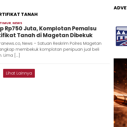
ADVE
RTIFIKAT TANAH
 TIMUR
,
NEWS
Adinda
p Rp750 Juta, Komplotan Pemalsu
tifikat Tanah di Magetan Dibekuk
ranews.co, News – Satuan Reskrim Polres Magetan
ngkap membekuk komplotan penipuan jual beli
. Lima […]
Lihat Lainnya