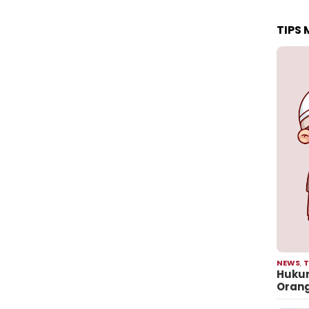
TIPS
NEWS
,
T
Hukum
Oran