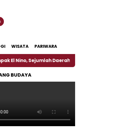
n
GI
WISATA
PARIWARA
 Sejumlah Daerah di Jember Alami Krisi Air
Harga
ANG BUDAYA