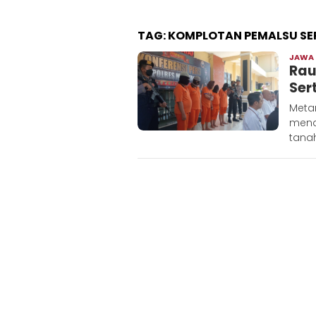
TAG:
KOMPLOTAN PEMALSU SE
JAWA
Rau
Ser
Meta
mena
tanah