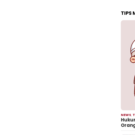
TIPS
NEWS
,
T
Hukum
Oran