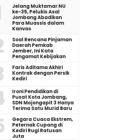
1
Jelang Muktamar NU
ke-35, Pelukis Asal
Jombang Abadikan
Para Muassis dalam
Kanvas
2
‎Soal Rencana Pinjaman
Daerah Pemkab
Jember, Ini Kata
Pengamat Kebijakan ‎
3
Faris Aditama Akhiri
Kontrak dengan Persik
Kediri
4
Ironi Pendidikan di
Pusat Kota Jombang,
SDN Mojongapit 3 Hanya
Terima Satu Murid Baru
5
‎Gegara Cuaca Ekstrem,
Peternak Cupang di
Kediri Rugi Ratusan
Juta