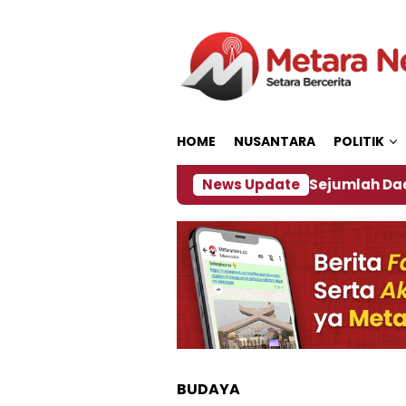
Loncat
ke
konten
HOME
NUSANTARA
POLITIK
ijakan ‎
Dampak El Nino, Sejumlah Daerah di Jemb
News Update
BUDAYA