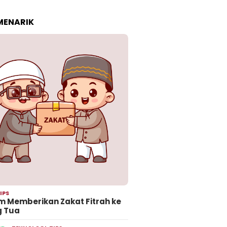
 MENARIK
IPS
 Memberikan Zakat Fitrah ke
g Tua