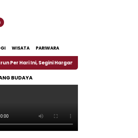
n
GI
WISATA
PARIWARA
 Ini, Segini Harganya
‎Nasirun Maestro Lukis Pem
ANG BUDAYA