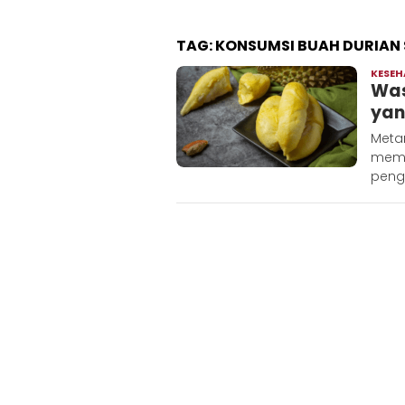
TAG:
KONSUMSI BUAH DURIAN 
KESE
Was
yan
Meta
memil
peng