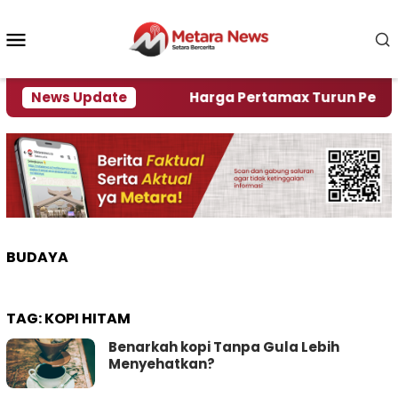
Loncat
ke
Menu
konten
Mobile
ami Krisi Air
News Update
Harga Pertamax Turun Per Hari Ini
BUDAYA
TAG:
KOPI HITAM
Benarkah kopi Tanpa Gula Lebih
Menyehatkan?