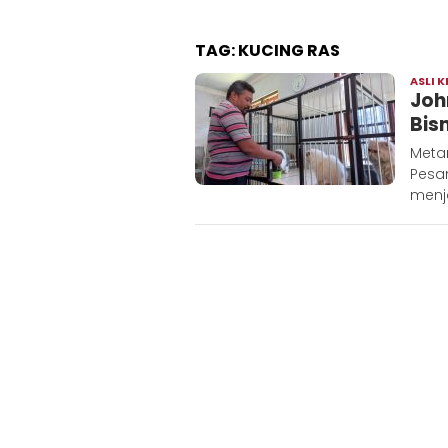
TAG:
KUCING RAS
ASLI K
Joh
Bis
Meta
Pesan
menja