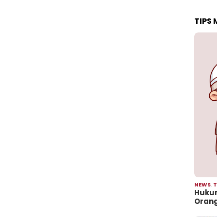
TIPS
NEWS
,
T
Hukum
Oran