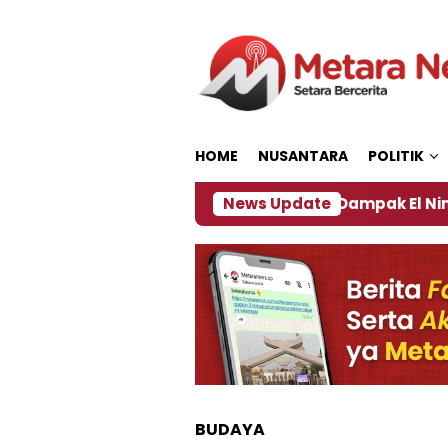
Loncat
ke
konten
HOME
NUSANTARA
POLITIK
a Pengamat Kebijakan ‎
News Update
Dampak El Nino, Sejumlah
BUDAYA