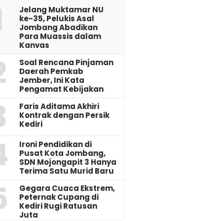
1
Jelang Muktamar NU
ke-35, Pelukis Asal
Jombang Abadikan
Para Muassis dalam
Kanvas
2
‎Soal Rencana Pinjaman
Daerah Pemkab
Jember, Ini Kata
Pengamat Kebijakan ‎
3
Faris Aditama Akhiri
Kontrak dengan Persik
Kediri
4
Ironi Pendidikan di
Pusat Kota Jombang,
SDN Mojongapit 3 Hanya
Terima Satu Murid Baru
5
‎Gegara Cuaca Ekstrem,
Peternak Cupang di
Kediri Rugi Ratusan
Juta