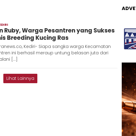
ADVE
EDIRI
Admin
n Ruby, Warga Pesantren yang Sukses
Metaranews
nis Breeding Kucing Ras
ranews.co, Kediri- Siapa sangka warga Kecamatan
tren ini berhasil meraup untung belasan juta dari
lani […]
Lihat Lainnya