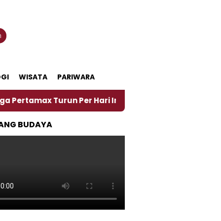
n
GI
WISATA
PARIWARA
 Turun Per Hari Ini, Segini Harganya
‎Nasirun Ma
ANG BUDAYA