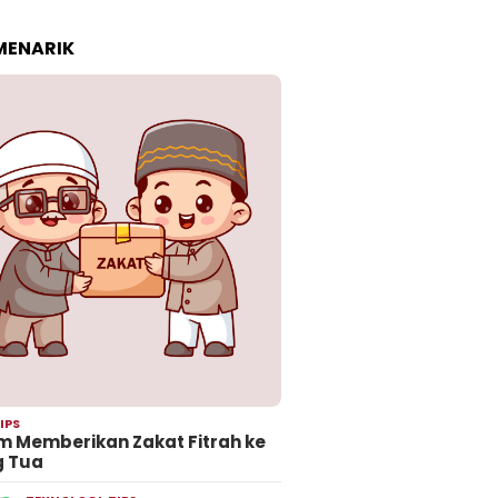
 MENARIK
IPS
 Memberikan Zakat Fitrah ke
g Tua