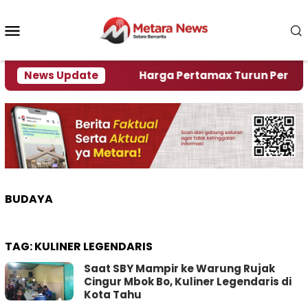
Loncat
ke
Menu
konten
Mobile
mi Krisi Air
News Update
Harga Pertamax Turun Per Hari Ini, 
BUDAYA
TAG:
KULINER LEGENDARIS
Saat SBY Mampir ke Warung Rujak
Cingur Mbok Bo, Kuliner Legendaris di
Kota Tahu