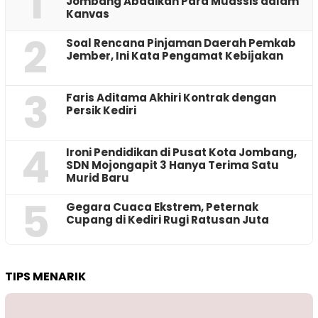
1
Jombang Abadikan Para Muassis dalam
Kanvas
2
‎Soal Rencana Pinjaman Daerah Pemkab
Jember, Ini Kata Pengamat Kebijakan ‎
3
Faris Aditama Akhiri Kontrak dengan
Persik Kediri
4
Ironi Pendidikan di Pusat Kota Jombang,
SDN Mojongapit 3 Hanya Terima Satu
Murid Baru
5
‎Gegara Cuaca Ekstrem, Peternak
Cupang di Kediri Rugi Ratusan Juta
TIPS MENARIK