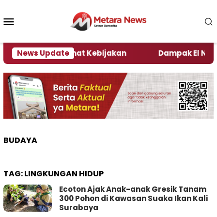
Loncat
ke
Menu
konten
Mobile
i Kata Pengamat Kebijakan ‎
News Update
Dampak El Nino, Sej
BUDAYA
TAG:
LINGKUNGAN HIDUP
Ecoton Ajak Anak-anak Gresik Tanam
300 Pohon di Kawasan Suaka Ikan Kali
Surabaya