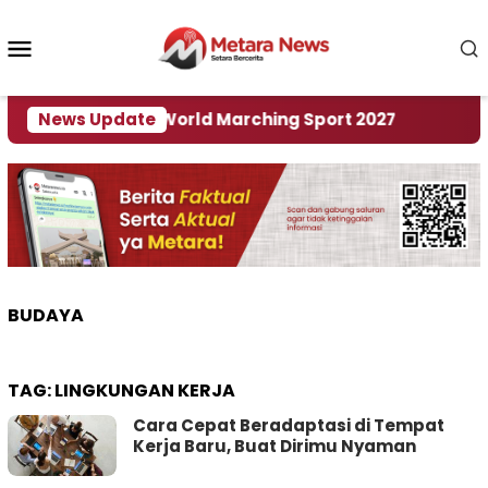
Loncat
ke
Menu
konten
Mobile
Tuan Rumah World Marching Sport 2027
News Update
‎Soal R
BUDAYA
TAG:
LINGKUNGAN KERJA
Cara Cepat Beradaptasi di Tempat
Kerja Baru, Buat Dirimu Nyaman