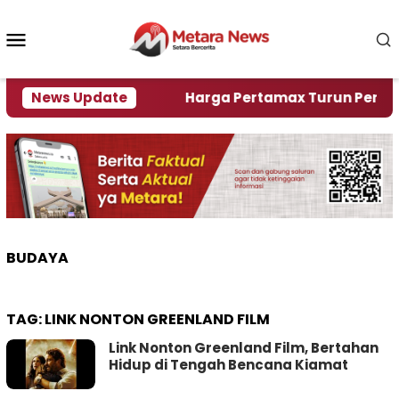
Loncat
ke
Menu
konten
Mobile
ami Krisi Air
News Update
Harga Pertamax Turun Per Hari Ini,
BUDAYA
TAG:
LINK NONTON GREENLAND FILM
Link Nonton Greenland Film, Bertahan
Hidup di Tengah Bencana Kiamat