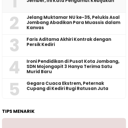
1
Jember, Ini Kata Pengamat Kebijakan ‎
2
Jelang Muktamar NU ke-35, Pelukis Asal
Jombang Abadikan Para Muassis dalam
Kanvas
3
Faris Aditama Akhiri Kontrak dengan
Persik Kediri
4
Ironi Pendidikan di Pusat Kota Jombang,
SDN Mojongapit 3 Hanya Terima Satu
Murid Baru
5
‎Gegara Cuaca Ekstrem, Peternak
Cupang di Kediri Rugi Ratusan Juta
TIPS MENARIK