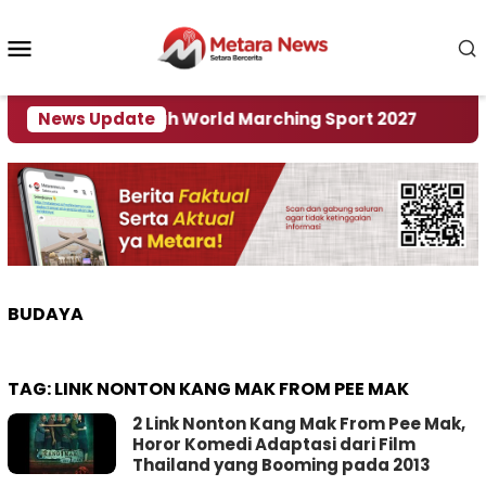
Loncat
ke
Menu
konten
Mobile
di Tuan Rumah World Marching Sport 2027
News Update
‎Soal
BUDAYA
TAG:
LINK NONTON KANG MAK FROM PEE MAK
2 Link Nonton Kang Mak From Pee Mak,
Horor Komedi Adaptasi dari Film
Thailand yang Booming pada 2013