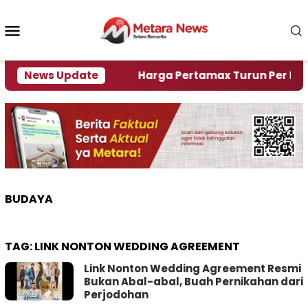
Loncat
ke
Menu
konten
Mobile
mi Krisi Air
News Update
Harga Pertamax Turun Per Hari Ini, 
BUDAYA
TAG:
LINK NONTON WEDDING AGREEMENT
Link Nonton Wedding Agreement Resmi
Bukan Abal-abal, Buah Pernikahan dari
Perjodohan