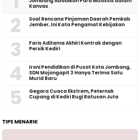
1
Jombang Abadikan Para Muassis dalam
Kanvas
2
‎Soal Rencana Pinjaman Daerah Pemkab
Jember, Ini Kata Pengamat Kebijakan ‎
3
Faris Aditama Akhiri Kontrak dengan
Persik Kediri
4
Ironi Pendidikan di Pusat Kota Jombang,
SDN Mojongapit 3 Hanya Terima Satu
Murid Baru
5
‎Gegara Cuaca Ekstrem, Peternak
Cupang di Kediri Rugi Ratusan Juta
TIPS MENARIK