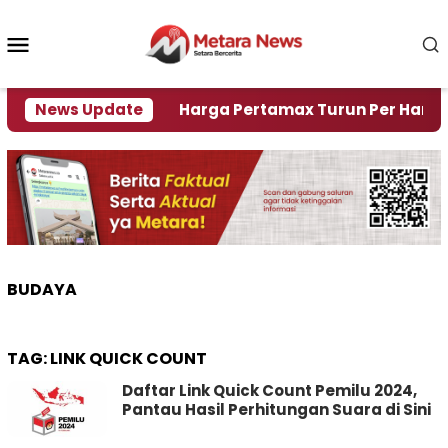
Loncat
ke
Menu
konten
Mobile
 Krisi Air
News Update
Harga Pertamax Turun Per Hari Ini, Se
BUDAYA
TAG:
LINK QUICK COUNT
Daftar Link Quick Count Pemilu 2024,
Pantau Hasil Perhitungan Suara di Sini