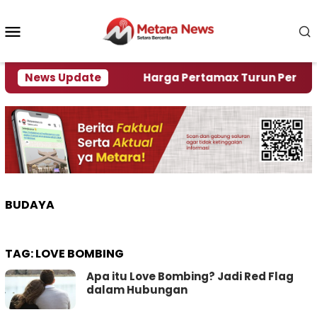
Loncat
ke
Menu
konten
Mobile
ami Krisi Air
News Update
Harga Pertamax Turun Per Hari Ini,
BUDAYA
TAG:
LOVE BOMBING
Apa itu Love Bombing? Jadi Red Flag
dalam Hubungan