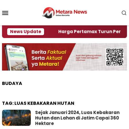
Loncat
ke
Menu
konten
Mobile
i Krisi Air
News Update
Harga Pertamax Turun Per Hari Ini, 
BUDAYA
TAG:
LUAS KEBAKARAN HUTAN
Sejak Januari 2024, Luas Kebakaran
Hutan dan Lahan di Jatim Capai 360
Hektare