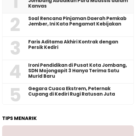
1
Jombang Abadikan Para Muassis dalam
Kanvas
2
‎Soal Rencana Pinjaman Daerah Pemkab
Jember, Ini Kata Pengamat Kebijakan ‎
3
Faris Aditama Akhiri Kontrak dengan
Persik Kediri
4
Ironi Pendidikan di Pusat Kota Jombang,
SDN Mojongapit 3 Hanya Terima Satu
Murid Baru
5
‎Gegara Cuaca Ekstrem, Peternak
Cupang di Kediri Rugi Ratusan Juta
TIPS MENARIK