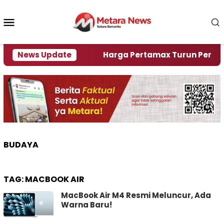
Loncat
ke
Menu
konten
Mobile
ami Krisi Air
News Update
Harga Pertamax Turun Per Hari Ini,
BUDAYA
TAG:
MACBOOK AIR
MacBook Air M4 Resmi Meluncur, Ada
Warna Baru!