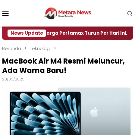
Loncat
ke
Menu
konten
Mobile
r
News Update
Harga Pertamax Turun Per Hari Ini, Segini Harg
Beranda
Teknologi
MacBook Air M4 Resmi Meluncur,
Ada Warna Baru!
20/05/2025