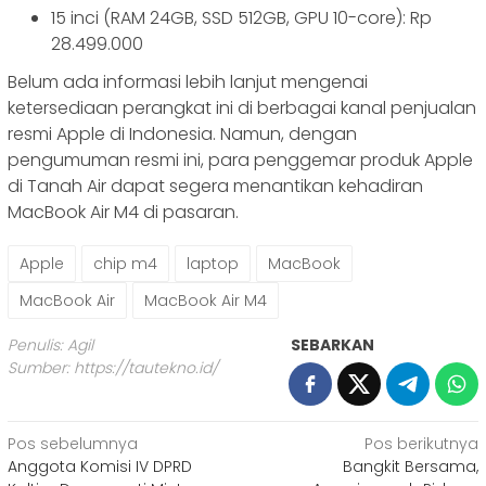
15 inci (RAM 24GB, SSD 512GB, GPU 10-core): Rp
28.499.000
Belum ada informasi lebih lanjut mengenai
ketersediaan perangkat ini di berbagai kanal penjualan
resmi Apple di Indonesia. Namun, dengan
pengumuman resmi ini, para penggemar produk Apple
di Tanah Air dapat segera menantikan kehadiran
MacBook Air M4 di pasaran.
Apple
chip m4
laptop
MacBook
MacBook Air
MacBook Air M4
Penulis: Agil
SEBARKAN
Sumber:
https://tautekno.id/
Navigasi
Pos sebelumnya
Pos berikutnya
Anggota Komisi IV DPRD
Bangkit Bersama,
pos