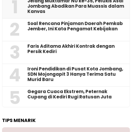
1
Jelang Muktamar NU ke-35, Pelukis Asal
Jombang Abadikan Para Muassis dalam
Kanvas
2
‎Soal Rencana Pinjaman Daerah Pemkab
Jember, Ini Kata Pengamat Kebijakan ‎
3
Faris Aditama Akhiri Kontrak dengan
Persik Kediri
4
Ironi Pendidikan di Pusat Kota Jombang,
SDN Mojongapit 3 Hanya Terima Satu
Murid Baru
5
‎Gegara Cuaca Ekstrem, Peternak
Cupang di Kediri Rugi Ratusan Juta
TIPS MENARIK