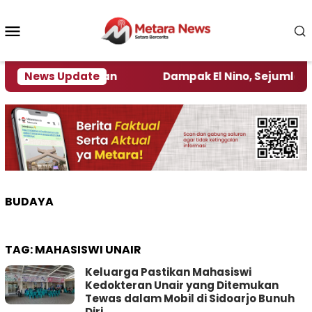
Loncat
ke
Menu
konten
Mobile
gamat Kebijakan ‎
News Update
Dampak El Nino, Sejumlah Daera
BUDAYA
TAG:
MAHASISWI UNAIR
Keluarga Pastikan Mahasiswi
Kedokteran Unair yang Ditemukan
Tewas dalam Mobil di Sidoarjo Bunuh
Diri